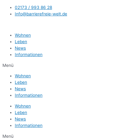
Zum
02173 / 993 86 28
Inhalt
Info@barrierefreie-welt.de
springen
Wohnen
Leben
News
Informationen
Menü
Wohnen
Leben
News
Informationen
Wohnen
Leben
News
Informationen
Menü