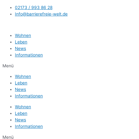
Zum
02173 / 993 86 28
Inhalt
Info@barrierefreie-welt.de
springen
Wohnen
Leben
News
Informationen
Menü
Wohnen
Leben
News
Informationen
Wohnen
Leben
News
Informationen
Menü