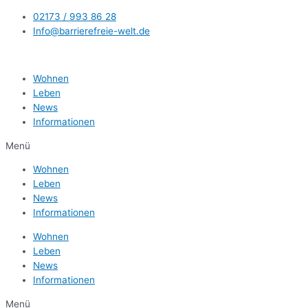
Zum
02173 / 993 86 28
Inhalt
Info@barrierefreie-welt.de
springen
Wohnen
Leben
News
Informationen
Menü
Wohnen
Leben
News
Informationen
Wohnen
Leben
News
Informationen
Menü