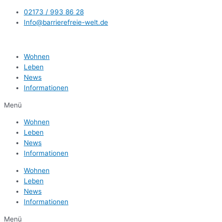
Zum
02173 / 993 86 28
Inhalt
Info@barrierefreie-welt.de
springen
Wohnen
Leben
News
Informationen
Menü
Wohnen
Leben
News
Informationen
Wohnen
Leben
News
Informationen
Menü